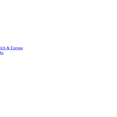
eich & Europa
chs