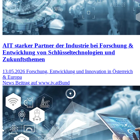
AIT starker Partner der Industrie bei Forschung &
Entwicklung von Schlüsseltechnologien und
Zukunftsthemen
13.05.2026
Forschung, Entwicklung und Innovation in Österreich
& Europa
News Beitrag auf www.iv.at
Bund