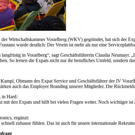
 der Wirtschaftskammer Vorarlberg (WKV) gegründet, hat sich der Expat
rastanz wurde deutlich: Der Verein ist mehr als nur eine Serviceplattf
ch langfristig in Vorarlberg“, sagt Geschäftsführerin Claudia Neumayr.
 So lernen die Expats nicht nur ihr berufliches Umfeld, sondern da
 Kampl, Obmann des Expat Service und Geschäftsführer der IV Vorarlbe
 stärken auch das Employer Branding unserer Mitglieder. Die Rückmeld
 in Hard:
t mit den Expats und hilft bei vielen Fragen weiter. Noch wichtiger ist
nics, ergänzt:
 schnell zuhause fühlen. Das ist auch für unsere internationale Rekruti
mfrage