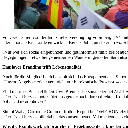
Vor zwei Jahren von der Industriellenvereinigung Vorarlberg (IV) und
internationale Fachkräfte entwickelt. Bei der Jubiläumsfeier im
wuau
F
„Nur wer sich sozial eingebunden und gut informiert fühlt, bleibt au
Begegnungen – etwa bei gemeinsamen Wanderungen oder Stammtischen.
Employer Branding trifft Lebensqualität
Auch für die Mitgliedsbetriebe zahlt sich das Engagement aus. Simon
„Unsere Angebote erleichtern nicht nur bürokratische Prozesse – sie
Ein konkretes Beispiel liefert Uwe Breuder, Personalleiter bei ALPLA
„Der Expat Service unterstützt uns gerade auch durch direkten Kontak
Arbeitsplatz attraktiver.“
Simmi Walia, Corporate Communication Expert bei OMICRON electro
„Der Expat Service hilft dabei, dass unsere neuen Mitarbeitenden sich
Was die Expats wirklich brauchen – Ergebnisse der aktuellen U