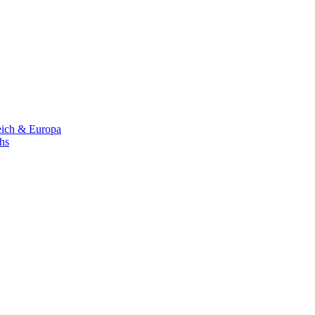
eich & Europa
chs