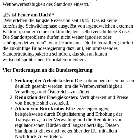
Wettbewerbsfähigkeit des Standorts einsetzt.“
„Es ist Feuer am Dach!“
„Wir erleben die längste Rezession seit 1945. Das ist keine
kurzfristige Schwächephase ausgelöst von irgendwelchen externen
Faktoren, sondern eine strukturelle, teils selbstverschuldete Krise.
Die Standortprobleme dürfen nicht weiter ignoriert oder
schöngeredet werden“, warnt Hartmann. Die IV Vorarlberg fordert
die zukünftige Bundesregierung dazu auf, ein umfassendes
Standortrettungspaket zu schnüren, das sich an klaren
wirtschaftspolitischen Prioritäten orientiert.
Vier Forderungen an die Bundesregierung:
Senkung der Arbeitskosten:
Die Lohnnebenkosten müssen
deutlich gesenkt werden, um die Wettbewerbsfähigkeit
Vorarlbergs und Österreichs zu stärken.
Reduktion der Energiekosten:
Verfügbarkeit und Preise
von Energie sind essenziell.
Abbau von Bürokratie:
Effizienzsteigerungen,
beispielsweise durch Digitalisierung und Erhöhung der
Transparenz, in der Verwaltung und die Reduktion von
regulatorischen Hürden sind längst überfällig. Diesen
Standpunkt gilt es auch gegenüber der EU mit allem
Nachdruck zu vertreten.