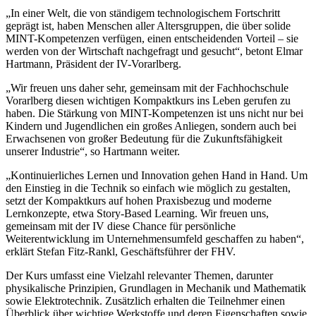
„In einer Welt, die von ständigem technologischem Fortschritt
geprägt ist, haben Menschen aller Altersgruppen, die über solide
MINT-Kompetenzen verfügen, einen entscheidenden Vorteil – sie
werden von der Wirtschaft nachgefragt und gesucht“, betont Elmar
Hartmann, Präsident der IV-Vorarlberg.
„Wir freuen uns daher sehr, gemeinsam mit der Fachhochschule
Vorarlberg diesen wichtigen Kompaktkurs ins Leben gerufen zu
haben. Die Stärkung von MINT-Kompetenzen ist uns nicht nur bei
Kindern und Jugendlichen ein großes Anliegen, sondern auch bei
Erwachsenen von großer Bedeutung für die Zukunftsfähigkeit
unserer Industrie“, so Hartmann weiter.
„Kontinuierliches Lernen und Innovation gehen Hand in Hand. Um
den Einstieg in die Technik so einfach wie möglich zu gestalten,
setzt der Kompaktkurs auf hohen Praxisbezug und moderne
Lernkonzepte, etwa Story-Based Learning. Wir freuen uns,
gemeinsam mit der IV diese Chance für persönliche
Weiterentwicklung im Unternehmensumfeld geschaffen zu haben“,
erklärt Stefan Fitz-Rankl, Geschäftsführer der FHV.
Der Kurs umfasst eine Vielzahl relevanter Themen, darunter
physikalische Prinzipien, Grundlagen in Mechanik und Mathematik
sowie Elektrotechnik. Zusätzlich erhalten die Teilnehmer einen
Überblick über wichtige Werkstoffe und deren Eigenschaften sowie