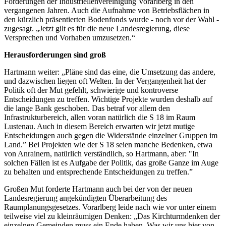
Forderungen der Industriellenvereinigung Vorarlberg in den
vergangenen Jahren. Auch die Aufnahme von Betriebsflächen in
den kürzlich präsentierten Bodenfonds wurde - noch vor der Wahl -
zugesagt. „Jetzt gilt es für die neue Landesregierung, diese
Versprechen und Vorhaben umzusetzen.“
Herausforderungen sind groß
Hartmann weiter: „Pläne sind das eine, die Umsetzung das andere,
und dazwischen liegen oft Welten. In der Vergangenheit hat der
Politik oft der Mut gefehlt, schwierige und kontroverse
Entscheidungen zu treffen. Wichtige Projekte wurden deshalb auf
die lange Bank geschoben. Das betraf vor allem den
Infrastrukturbereich, allen voran natürlich die S 18 im Raum
Lustenau. Auch in diesem Bereich erwarten wir jetzt mutige
Entscheidungen auch gegen die Widerstände einzelner Gruppen im
Land.” Bei Projekten wie der S 18 seien manche Bedenken, etwa
von Anrainern, natürlich verständlich, so Hartmann, aber: "In
solchen Fällen ist es Aufgabe der Politik, das große Ganze im Auge
zu behalten und entsprechende Entscheidungen zu treffen.”
Großen Mut forderte Hartmann auch bei der von der neuen
Landesregierung angekündigten Überarbeitung des
Raumplanungsgesetzes. Vorarlberg leide nach wie vor unter einem
teilweise viel zu kleinräumigen Denken: „Das Kirchturmdenken der
einzelnen Gemeinden muss ein Ende haben. Was wir uns hier von