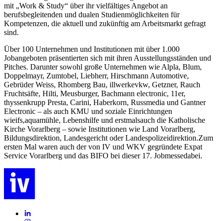
mit „Work & Study“ über ihr vielfältiges Angebot an
berufsbegleitenden und dualen Studienmöglichkeiten für
Kompetenzen, die aktuell und zukünftig am Arbeitsmarkt gefragt
sind.
Über 100 Unternehmen und Institutionen mit über 1.000
Jobangeboten präsentierten sich mit ihren Ausstellungsständen und
Pitches. Darunter sowohl große Unternehmen wie Alpla, Blum,
Doppelmayr, Zumtobel, Liebherr, Hirschmann Automotive,
Gebrüder Weiss, Rhomberg Bau, illwerkevkw, Getzner, Rauch
Fruchtsäfte, Hilti, Meusburger, Bachmann electronic, 11er,
thyssenkrupp Presta, Carini, Haberkorn, Russmedia und Gantner
Electronic – als auch KMU und soziale Einrichtungen
wieifs,aquamühle, Lebenshilfe und erstmalsauch die Katholische
Kirche Vorarlberg – sowie Institutionen wie Land Vorarlberg,
Bildungsdirektion, Landesgericht oder Landespolizeidirektion.Zum
ersten Mal waren auch der von IV und WKV gegründete Expat
Service Vorarlberg und das BIFO bei dieser 17. Jobmessedabei.