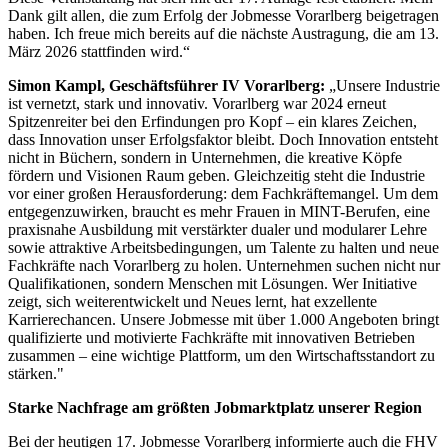
Dank gilt allen, die zum Erfolg der Jobmesse Vorarlberg beigetragen
haben. Ich freue mich bereits auf die nächste Austragung, die am 13.
März 2026 stattfinden wird.“
Simon Kampl, Geschäftsführer IV Vorarlberg:
„Unsere Industrie
ist vernetzt, stark und innovativ. Vorarlberg war 2024 erneut
Spitzenreiter bei den Erfindungen pro Kopf – ein klares Zeichen,
dass Innovation unser Erfolgsfaktor bleibt. Doch Innovation entsteht
nicht in Büchern, sondern in Unternehmen, die kreative Köpfe
fördern und Visionen Raum geben. Gleichzeitig steht die Industrie
vor einer großen Herausforderung: dem Fachkräftemangel. Um dem
entgegenzuwirken, braucht es mehr Frauen in MINT-Berufen, eine
praxisnahe Ausbildung mit verstärkter dualer und modularer Lehre
sowie attraktive Arbeitsbedingungen, um Talente zu halten und neue
Fachkräfte nach Vorarlberg zu holen. Unternehmen suchen nicht nur
Qualifikationen, sondern Menschen mit Lösungen. Wer Initiative
zeigt, sich weiterentwickelt und Neues lernt, hat exzellente
Karrierechancen. Unsere Jobmesse mit über 1.000 Angeboten bringt
qualifizierte und motivierte Fachkräfte mit innovativen Betrieben
zusammen – eine wichtige Plattform, um den Wirtschaftsstandort zu
stärken."
Starke Nachfrage am größten Jobmarktplatz unserer Region
Bei der heutigen 17. Jobmesse Vorarlberg informierte auch die FHV