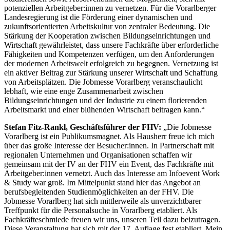
potenziellen Arbeitgeber:innen zu vernetzen. Für die Vorarlberger
Landesregierung ist die Förderung einer dynamischen und
zukunftsorientierten Arbeitskultur von zentraler Bedeutung. Die
Stärkung der Kooperation zwischen Bildungseinrichtungen und
Wirtschaft gewährleistet, dass unsere Fachkräfte über erforderliche
Fähigkeiten und Kompetenzen verfügen, um den Anforderungen
der modernen Arbeitswelt erfolgreich zu begegnen. Vernetzung ist
ein aktiver Beitrag zur Stärkung unserer Wirtschaft und Schaffung
von Arbeitsplätzen. Die Jobmesse Vorarlberg veranschaulicht
lebhaft, wie eine enge Zusammenarbeit zwischen
Bildungseinrichtungen und der Industrie zu einem florierenden
Arbeitsmarkt und einer blühenden Wirtschaft beitragen kann.“
Stefan Fitz-Rankl, Geschäftsführer der FHV:
„Die Jobmesse
Vorarlberg ist ein Publikumsmagnet. Als Hausherr freue ich mich
über das große Interesse der Besucher:innen. In Partnerschaft mit
regionalen Unternehmen und Organisationen schaffen wir
gemeinsam mit der IV an der FHV ein Event, das Fachkräfte mit
Arbeitgeber:innen vernetzt. Auch das Interesse am Infoevent Work
& Study war groß. Im Mittelpunkt stand hier das Angebot an
berufsbegleitenden Studienmöglichkeiten an der FHV. Die
Jobmesse Vorarlberg hat sich mittlerweile als unverzichtbarer
Treffpunkt für die Personalsuche in Vorarlberg etabliert. Als
Fachkräfteschmiede freuen wir uns, unseren Teil dazu beizutragen.
Diese Veranstaltung hat sich mit der 17. Auflage fest etabliert. Mein