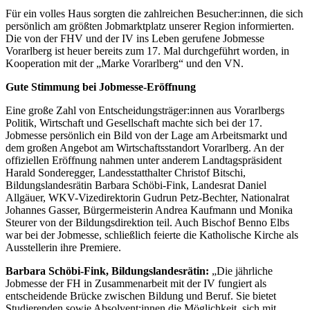
Für ein volles Haus sorgten die zahlreichen Besucher:innen, die sich
persönlich am größten Jobmarktplatz unserer Region informierten.
Die von der FHV und der IV ins Leben gerufene Jobmesse
Vorarlberg ist heuer bereits zum 17. Mal durchgeführt worden, in
Kooperation mit der „Marke Vorarlberg“ und den VN.
Gute Stimmung bei Jobmesse-Eröffnung
Eine große Zahl von Entscheidungsträger:innen aus Vorarlbergs
Politik, Wirtschaft und Gesellschaft machte sich bei der 17.
Jobmesse persönlich ein Bild von der Lage am Arbeitsmarkt und
dem großen Angebot am Wirtschaftsstandort Vorarlberg. An der
offiziellen Eröffnung nahmen unter anderem Landtagspräsident
Harald Sonderegger, Landesstatthalter Christof Bitschi,
Bildungslandesrätin Barbara Schöbi-Fink, Landesrat Daniel
Allgäuer, WKV-Vizedirektorin Gudrun Petz-Bechter, Nationalrat
Johannes Gasser, Bürgermeisterin Andrea Kaufmann und Monika
Steurer von der Bildungsdirektion teil. Auch Bischof Benno Elbs
war bei der Jobmesse, schließlich feierte die Katholische Kirche als
Ausstellerin ihre Premiere.
Barbara Schöbi-Fink, Bildungslandesrätin:
„Die jährliche
Jobmesse der FH in Zusammenarbeit mit der IV fungiert als
entscheidende Brücke zwischen Bildung und Beruf. Sie bietet
Studierenden sowie Absolvent:innen die Möglichkeit, sich mit