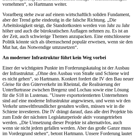
vornehmen“, so Hartmann weiter.
Vorarlberg stehe zwar auf einem wirtschaftlich soliden Fundament,
aber der Trend gehe eindeutig in die falsche Richtung. „Die
Arbeitslosigkeit steigt, die Standortkosten werden von Jahr zu Jahr
höher und auch die bürokratischen Auflagen nehmen zu. Es ist an
der Zeit, auch schwierige Themen anzupacken. Eine entschlossene
Politik könnte sich als überraschend populär erweisen, wenn sie den
Mut hat, das Notwendige umzusetzen“.
An moderner Infrastruktur führt kein Weg vorbei
Einer der wichtigsten Punkte im Forderungskatalog ist der Ausbau
der Infrastruktur. „Ohne den Ausbau von Straße und Schiene wird
es nicht gehen“, so Hartmann. Konkret fordert die IV den Bau neuer
Gleise für den Güterverkehr im Rheintal, die Realisierung der
Unterflurtrasse zwischen Bregenz und Lochau sowie eine Lösung
für die S18 in Lustenau. "Unsere exportorientierten Unternehmen
sind auf eine moderne Infrastruktur angewiesen, und wenn wir den
Verkehr umweltfreundlicher gestalten wollen, müssen wir in die
Schiene investieren. Die IV drängt darauf, dass alle drei Projekte bis
zum Ende der nächsten Legislaturperiode aktiv vorangetrieben
werden. „Die Umsetzung dieser Projekte ist alternativlos, auch
wenn sie nicht jedem gefallen werden. Aber das große Ganze muss
im Vordergrund stehen“, betont Hartmann. Unsere Forderung lautet