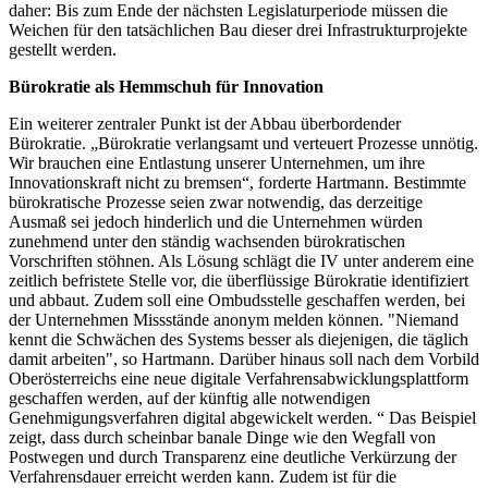
daher: Bis zum Ende der nächsten Legislaturperiode müssen die
Weichen für den tatsächlichen Bau dieser drei Infrastrukturprojekte
gestellt werden.
Bürokratie als Hemmschuh für Innovation
Ein weiterer zentraler Punkt ist der Abbau überbordender
Bürokratie. „Bürokratie verlangsamt und verteuert Prozesse unnötig.
Wir brauchen eine Entlastung unserer Unternehmen, um ihre
Innovationskraft nicht zu bremsen“, forderte Hartmann. Bestimmte
bürokratische Prozesse seien zwar notwendig, das derzeitige
Ausmaß sei jedoch hinderlich und die Unternehmen würden
zunehmend unter den ständig wachsenden bürokratischen
Vorschriften stöhnen. Als Lösung schlägt die IV unter anderem eine
zeitlich befristete Stelle vor, die überflüssige Bürokratie identifiziert
und abbaut. Zudem soll eine Ombudsstelle geschaffen werden, bei
der Unternehmen Missstände anonym melden können. "Niemand
kennt die Schwächen des Systems besser als diejenigen, die täglich
damit arbeiten", so Hartmann. Darüber hinaus soll nach dem Vorbild
Oberösterreichs eine neue digitale Verfahrensabwicklungsplattform
geschaffen werden, auf der künftig alle notwendigen
Genehmigungsverfahren digital abgewickelt werden. “ Das Beispiel
zeigt, dass durch scheinbar banale Dinge wie den Wegfall von
Postwegen und durch Transparenz eine deutliche Verkürzung der
Verfahrensdauer erreicht werden kann. Zudem ist für die