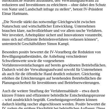
bürokratische Hürden abzubauen, den Verwaltungsaufwand zu
reduzieren und Investitionen zu erleichtern – ohne dabei den Schutz
von Natur und Landschaft infrage zu stellen“, betont IV-Präsident
Elmar Hartmann.
„Die Novelle stärkt das notwendige Gleichgewicht zwischen
Naturschutz und wirtschaftlicher Entwicklung. Unternehmen
brauchen klare, nachvollziehbare und vor allem rasche Verfahren.
Wer investiert, Arbeitsplätze sichert und Innovationen vorantreibt,
muss sich auf effiziente Behördenverfahren verlassen können“,
unterstreicht Geschäftsführer Simon Kampl.
Besonders positiv bewertet die IV-Vorarlberg die Reduktion von
Bewilligungstatbeständen, die Anhebung verschiedener
Schwellenwerte sowie die vorgesehenen
Verfahrensvereinfachungen auf bereits gewidmeten Betriebsflächen.
Dadurch wird der Verwaltungsaufwand sowohl für Unternehmen
als auch für die öffentliche Hand deutlich reduziert. Gleichzeitig
erhöhen die Erleichterungen auf bestehenden Betriebsflächen die
Planungssicherheit für Investitionen und Betriebserweiterungen.
Auch die weitere Straffung der Verfahrensabläufe – etwa durch
kürzere Fristen und effizientere behördliche Entscheidungsprozesse
– wird ausdrücklich begrüßt. Genehmigungsverfahren können
dadurch künftig rascher abgeschlossen werden. Positiv bewertet die
IV zudem die größere Flexibilität bei behördlichen Auflagen: Diese