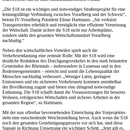
„Die S18 ist ein wichtiges und notwendiges Straßenprojekt für eine
leistungsfähige Verbindung zwischen Vorarlberg und der Schweiz“,
betont IV-Vorarlberg Präsident Elmar Hartmann. „Sie verkürzt
Transportzeiten erheblich und ermöglicht eine effiziente Vernetzung
der Wirtschaft. Damit sichert die S18 nicht nur Arbeitsplätze,
sondern stärkt den gesamten Wirtschaftsstandort Vorarlberg
nachhaltig.“
Neben den wirtschaftlichen Vorteilen spielt auch die
Verkehrsentlastung eine zentrale Rolle: Mit der S18 wird eine
deutliche Reduktion des Durchgangsverkehrs in den stark belasteten
Gemeinden des Rheintals – insbesondere in Lustenau und in den
Bodenseegemeinden – erreicht und somit die Lebensqualität der
Menschen nachhaltig verbessert. „Weniger Lärm, geringere
Emissionen und ein sichereres Verkehrsnetz kommen unmittelbar
der Bevölkerung zugute und bieten eine dringend notwendige
Entlastung. Die S18 schafft damit die Voraussetzungen für besseres
Wohnen, erfolgreiches Wirtschaften und sicheres Arbeiten in der
gesamten Region“, so Hartmann.
Mit der nun offenbar bevorstehenden Einreichung des Vorprojektes
steht eine entscheidende Weichenstellung bevor. Auch wenn die S18
noch den gesamten Genehmigungsprozess vor sich hat, sind diese
Signale in Richtung Umsetzung ein wichtiger Schritt. „Jetzt gilt es,