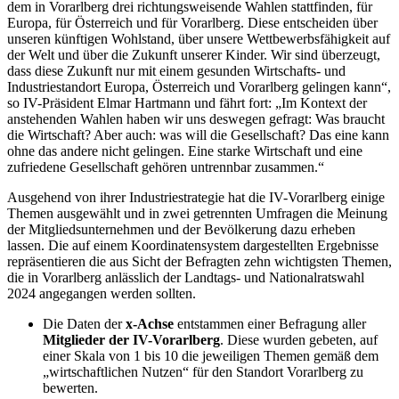
dem in Vorarlberg drei richtungsweisende Wahlen stattfinden, für
Europa, für Österreich und für Vorarlberg. Diese entscheiden über
unseren künftigen Wohlstand, über unsere Wettbewerbsfähigkeit auf
der Welt und über die Zukunft unserer Kinder. Wir sind überzeugt,
dass diese Zukunft nur mit einem gesunden Wirtschafts- und
Industriestandort Europa, Österreich und Vorarlberg gelingen kann“,
so IV-Präsident Elmar Hartmann und fährt fort: „Im Kontext der
anstehenden Wahlen haben wir uns deswegen gefragt: Was braucht
die Wirtschaft? Aber auch: was will die Gesellschaft? Das eine kann
ohne das andere nicht gelingen. Eine starke Wirtschaft und eine
zufriedene Gesellschaft gehören untrennbar zusammen.“
Ausgehend von ihrer Industriestrategie hat die IV-Vorarlberg einige
Themen ausgewählt und in zwei getrennten Umfragen die Meinung
der Mitgliedsunternehmen und der Bevölkerung dazu erheben
lassen. Die auf einem Koordinatensystem dargestellten Ergebnisse
repräsentieren die aus Sicht der Befragten zehn wichtigsten Themen,
die in Vorarlberg anlässlich der Landtags- und Nationalratswahl
2024 angegangen werden sollten.
Die Daten der
x-Achse
entstammen einer Befragung aller
Mitglieder der IV-Vorarlberg
. Diese wurden gebeten, auf
einer Skala von 1 bis 10 die jeweiligen Themen gemäß dem
„wirtschaftlichen Nutzen“ für den Standort Vorarlberg zu
bewerten.