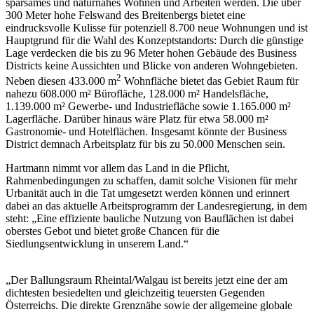
sparsames und naturnahes Wohnen und Arbeiten werden. Die über
300 Meter hohe Felswand des Breitenbergs bietet eine
eindrucksvolle Kulisse für potenziell 8.700 neue Wohnungen und ist
Hauptgrund für die Wahl des Konzeptstandorts: Durch die günstige
Lage verdecken die bis zu 96 Meter hohen Gebäude des Business
Districts keine Aussichten und Blicke von anderen Wohngebieten.
2
Neben diesen 433.000 m
Wohnfläche bietet das Gebiet Raum für
nahezu 608.000 m² Bürofläche, 128.000 m² Handelsfläche,
1.139.000 m² Gewerbe- und Industriefläche sowie 1.165.000 m²
Lagerfläche. Darüber hinaus wäre Platz für etwa 58.000 m²
Gastronomie- und Hotelflächen. Insgesamt könnte der Business
District demnach Arbeitsplatz für bis zu 50.000 Menschen sein.
Hartmann nimmt vor allem das Land in die Pflicht,
Rahmenbedingungen zu schaffen, damit solche Visionen für mehr
Urbanität auch in die Tat umgesetzt werden können und erinnert
dabei an das aktuelle Arbeitsprogramm der Landesregierung, in dem
steht: „Eine effiziente bauliche Nutzung von Bauflächen ist dabei
oberstes Gebot und bietet große Chancen für die
Siedlungsentwicklung in unserem Land.“
„Der Ballungsraum Rheintal/Walgau ist bereits jetzt eine der am
dichtesten besiedelten und gleichzeitig teuersten Gegenden
Österreichs. Die direkte Grenznähe sowie der allgemeine globale