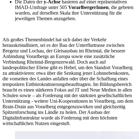
Die Daten der
y-Achse
basieren auf einer repräsentativen
IMAD-Umfrage unter 505
VorarlbergerInnen
, die gebeten
wurden, auf derselben Skala ihre Unterstützung für die
jeweiligen Themen anzugeben.
Als großes Themenbündel hat sich dabei der Verkehr
herauskristallisiert, sei es der Bau der Unterflurtrasse zwischen
Bregenz und Lochau, der Gleisausbau im Rheintal, die bessere
Anbindung Vorarlbergs an Europa sowie eine zusätzliche
Verbindung Rheintal-Bregenzerwald. Doch auch auf
landespolitischer Ebene gibt es Hebel, um den Standort Vorarlberg
zu attraktivieren: etwa über die Senkung jener Lohnnebenkosten,
die vonseiten des Landes anfallen oder über die Schaffung eines
temporären Entbürokratisierungsbeauftragten. Im Bildungsbereich
braucht es einen stärkeren Fokus auf IT und Neue Medien in allen
Schulen sowie – als Forderung mit der stärksten gesellschaftlichen
Unterstützung - weitere Uni-Kooperationen in Vorarlberg, um dem
Brain-Drain aus Vorarlberg entgegenzuwirken und gleichzeitig
Spitzenforschung ins Ländle zu holen. Der Ausbau der
Digitalinfrastruktur wurde als Forderung mit dem höchsten
wirtschaftlichen Nutzen eingestuft.