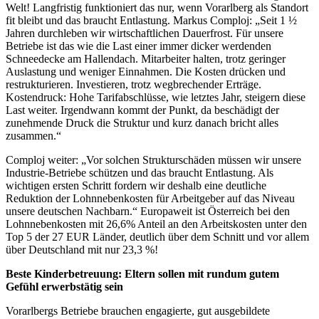
Welt! Langfristig funktioniert das nur, wenn Vorarlberg als Standort
fit bleibt und das braucht Entlastung. Markus Comploj: „Seit 1 ½
Jahren durchleben wir wirtschaftlichen Dauerfrost. Für unsere
Betriebe ist das wie die Last einer immer dicker werdenden
Schneedecke am Hallendach. Mitarbeiter halten, trotz geringer
Auslastung und weniger Einnahmen. Die Kosten drücken und
restrukturieren. Investieren, trotz wegbrechender Erträge.
Kostendruck: Hohe Tarifabschlüsse, wie letztes Jahr, steigern diese
Last weiter. Irgendwann kommt der Punkt, da beschädigt der
zunehmende Druck die Struktur und kurz danach bricht alles
zusammen.“
Comploj weiter: „Vor solchen Strukturschäden müssen wir unsere
Industrie-Betriebe schützen und das braucht Entlastung. Als
wichtigen ersten Schritt fordern wir deshalb eine deutliche
Reduktion der Lohnnebenkosten für Arbeitgeber auf das Niveau
unsere deutschen Nachbarn.“ Europaweit ist Österreich bei den
Lohnnebenkosten mit 26,6% Anteil an den Arbeitskosten unter den
Top 5 der 27 EUR Länder, deutlich über dem Schnitt und vor allem
über Deutschland mit nur 23,3 %!
Beste Kinderbetreuung: Eltern sollen mit rundum gutem
Gefühl erwerbstätig sein
Vorarlbergs Betriebe brauchen engagierte, gut ausgebildete