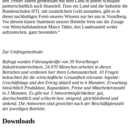
den 1990er Jahren gemeinsam mit dem Land in jedem Schuljahr
partnerschaftlich auch finanziell. Dass ein Land und die Industrie die
Bundesschulen HTL mit zusätzlichem Geld ausstatten, gibt es in
dieser nachhaltigen Form unseres Wissens nur bei uns in Vorarlberg.
Vor diesem klaren Statement unserer Betriebe freut uns die Zusage
von Wirtschaftslandesrat Marco Tittler, den Landesanteil weiter
aufzustocken, ganz besonders.“
Zur Umfragemethode:
Befragt wurden Führungskräfte von 39 Vorarlberger
Industrieunternehmen. 24.970 Menschen arbeiten in diesen
Betrieben und verdienen hier ihren Lebensunterhalt. 10 Fragen
beleuchten für die wirtschaftliche Gesundheit relevante Aspekte:
Geschäftslage und den Ertrag aktuell und in 6 Monaten; Erwartung
hinsichtlich Produktion, Kapazitäten, Preise und Mitarbeiteranzahl
in 3 Monaten. Es gibt nur 3 Antwortmöglichkeiten: gut,
durchschnittlich und schlecht bzw. steigend, gleichbleibend und
sinkend. Die Antworten sind gewichtet nach der Beschäftigtenzahl
der jeweiligen Betriebe.
Downloads