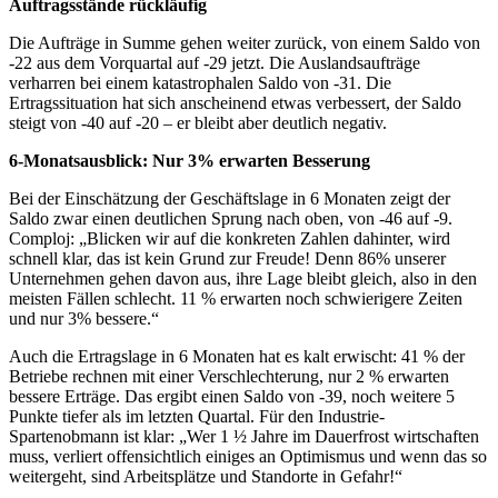
Auftragsstände rückläufig
Die Aufträge in Summe gehen weiter zurück, von einem Saldo von
-22 aus dem Vorquartal auf -29 jetzt. Die Auslandsaufträge
verharren bei einem katastrophalen Saldo von -31. Die
Ertragssituation hat sich anscheinend etwas verbessert, der Saldo
steigt von -40 auf -20 – er bleibt aber deutlich negativ.
6-Monatsausblick: Nur 3% erwarten Besserung
Bei der Einschätzung der Geschäftslage in 6 Monaten zeigt der
Saldo zwar einen deutlichen Sprung nach oben, von -46 auf -9.
Comploj: „Blicken wir auf die konkreten Zahlen dahinter, wird
schnell klar, das ist kein Grund zur Freude! Denn 86% unserer
Unternehmen gehen davon aus, ihre Lage bleibt gleich, also in den
meisten Fällen schlecht. 11 % erwarten noch schwierigere Zeiten
und nur 3% bessere.“
Auch die Ertragslage in 6 Monaten hat es kalt erwischt: 41 % der
Betriebe rechnen mit einer Verschlechterung, nur 2 % erwarten
bessere Erträge. Das ergibt einen Saldo von -39, noch weitere 5
Punkte tiefer als im letzten Quartal. Für den Industrie-
Spartenobmann ist klar: „Wer 1 ½ Jahre im Dauerfrost wirtschaften
muss, verliert offensichtlich einiges an Optimismus und wenn das so
weitergeht, sind Arbeitsplätze und Standorte in Gefahr!“