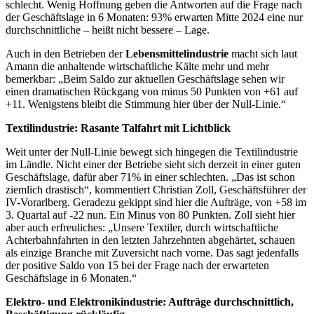
schlecht. Wenig Hoffnung geben die Antworten auf die Frage nach
der Geschäftslage in 6 Monaten: 93% erwarten Mitte 2024 eine nur
durchschnittliche – heißt nicht bessere – Lage.
Auch in den Betrieben der
Lebensmittelindustrie
macht sich laut
Amann die anhaltende wirtschaftliche Kälte mehr und mehr
bemerkbar: „Beim Saldo zur aktuellen Geschäftslage sehen wir
einen dramatischen Rückgang von minus 50 Punkten von +61 auf
+11. Wenigstens bleibt die Stimmung hier über der Null-Linie.“
Textilindustrie: Rasante Talfahrt mit Lichtblick
Weit unter der Null-Linie bewegt sich hingegen die Textilindustrie
im Ländle. Nicht einer der Betriebe sieht sich derzeit in einer guten
Geschäftslage, dafür aber 71% in einer schlechten. „Das ist schon
ziemlich drastisch“, kommentiert Christian Zoll, Geschäftsführer der
IV-Vorarlberg. Geradezu gekippt sind hier die Aufträge, von +58 im
3. Quartal auf -22 nun. Ein Minus von 80 Punkten. Zoll sieht hier
aber auch erfreuliches: „Unsere Textiler, durch wirtschaftliche
Achterbahnfahrten in den letzten Jahrzehnten abgehärtet, schauen
als einzige Branche mit Zuversicht nach vorne. Das sagt jedenfalls
der positive Saldo von 15 bei der Frage nach der erwarteten
Geschäftslage in 6 Monaten.“
Elektro- und Elektronikindustrie: Aufträge durchschnittlich,