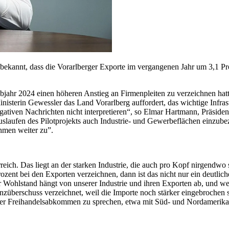
 bekannt, dass die Vorarlberger Exporte im vergangenen Jahr um 3,1 P
bjahr 2024 einen höheren Anstieg an Firmenpleiten zu verzeichnen hatte
sterin Gewessler das Land Vorarlberg auffordert, das wichtige Infras
ativen Nachrichten nicht interpretieren“, so Elmar Hartmann, Präsiden
laufen des Pilotprojekts auch Industrie- und Gewerbeflächen einzubezie
ehmen weiter zu”.
reich. Das liegt an der starken Industrie, die auch pro Kopf nirgendwo s
zent bei den Exporten verzeichnen, dann ist das nicht nur ein deutlic
r Wohlstand hängt von unserer Industrie und ihren Exporten ab, und wen
züberschuss verzeichnet, weil die Importe noch stärker eingebrochen si
ber Freihandelsabkommen zu sprechen, etwa mit Süd- und Nordamerika