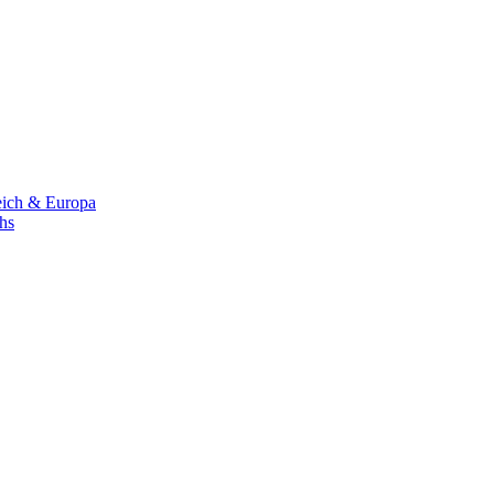
eich & Europa
chs