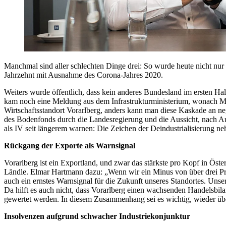
Manchmal sind aller schlechten Dinge drei: So wurde heute nicht nur
Jahrzehnt mit Ausnahme des Corona-Jahres 2020.
Weiters wurde öffentlich, dass kein anderes Bundesland im ersten Hal
kam noch eine Meldung aus dem Infrastrukturministerium, wonach Mini
Wirtschaftsstandort Vorarlberg, anders kann man diese Kaskade an neg
des Bodenfonds durch die Landesregierung und die Aussicht, nach Aus
als IV seit längerem warnen: Die Zeichen der Deindustrialisierung n
Rückgang der Exporte als Warnsignal
Vorarlberg ist ein Exportland, und zwar das stärkste pro Kopf in Öster
Ländle. Elmar Hartmann dazu: „Wenn wir ein Minus von über drei Pro
auch ein ernstes Warnsignal für die Zukunft unseres Standortes. Unse
Da hilft es auch nicht, dass Vorarlberg einen wachsenden Handelsbilan
gewertet werden. In diesem Zusammenhang sei es wichtig, wieder ü
Insolvenzen aufgrund schwacher Industriekonjunktur