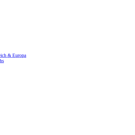
eich & Europa
chs