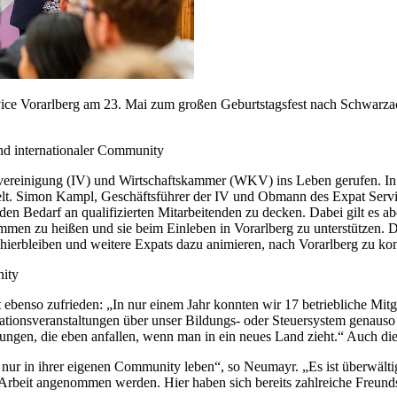
vice Vorarlberg am 23. Mai zum großen Geburtstagsfest nach Schwarzac
 und internationaler Community
vereinigung (IV) und Wirtschaftskammer (WKV) ins Leben gerufen. In di
t. Simon Kampl, Geschäftsführer der IV und Obmann des Expat Service
en Bedarf an qualifizierten Mitarbeitenden zu decken. Dabei gilt es a
men zu heißen und sie beim Einleben in Vorarlberg zu unterstützen. Der 
ger hierbleiben und weitere Expats dazu animieren, nach Vorarlberg zu 
nity
t ebenso zufrieden: „In nur einem Jahr konnten wir 17 betriebliche Mi
ionsveranstaltungen über unser Bildungs- oder Steuersystem genauso 
ungen, die eben anfallen, wenn man in ein neues Land zieht.“ Auch di
s nur in ihrer eigenen Community leben“, so Neumayr. „Es ist überwälti
 Arbeit angenommen werden. Hier haben sich bereits zahlreiche Freun