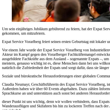
Um sein einjähriges Jubiläum gebührend zu feiern, hat der Expat Ser
gekommen, um mitzufeiern.
Expat Service Vorarlberg feiert seinen ersten Geburtstag mit lokaler
Vor einem Jahr wurde der Expat Service Vorarlberg von Industriellen
Akteur im Kampf gegen den Vorarlberger Fachkräftemangel entwickel
ausgebildete Fachkräfte aus dem Ausland – sogenannte Expats –, um d
meistern, genauso wichtig ist es, diese Menschen dann bei uns willkom
natürlich die Zufriedenheit der Expats und sorgt dafür, dass sie län
Soziale und bürokratische Herausforderungen einer globalen Commu
Claudia Neumayr, Geschäftsführerin des Expat Service Vorarlberg, is
Außerdem haben wir über 60 Events abgehalten. Dazu zählen Informat
Sprachkurse an und unterstützen auch sonst bei anderen Herausforder
dieser Punkt ist uns wichtig, denn wir wollen verhindern, dass Expat
Wanderausflügen und Skifahren bis hin zu lockeren Treffen nach der