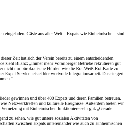
h eingeladen. Gäste aus aller Welt – Expats wie Einheimische – sind
eser Zeit hat sich der Verein bereits zu einem entscheidenden
 zieht Bilanz: „Immer mehr Vorarlberger Betriebe rekrutieren gut
ber nicht nur bürokratische Hürden wie die Rot-Weiß-Rot-Karte zu
Expat Service leistet hier wertvolle Integrationsarbeit. Das steigert
kommen.“
tglieder gewinnen und über 400 Expats und deren Familien betreuen.
wie Netzwerktreffen und kulturelle Ereignisse. Außerdem bieten wir
e Vernetzung mit Einheimischen funktioniere sehr gut. „Gerade
gend zu sehen, wie gut unsere sozialen Aktivitäten von
dschaften zwischen Expats untereinander wie auch zu Einheimischen