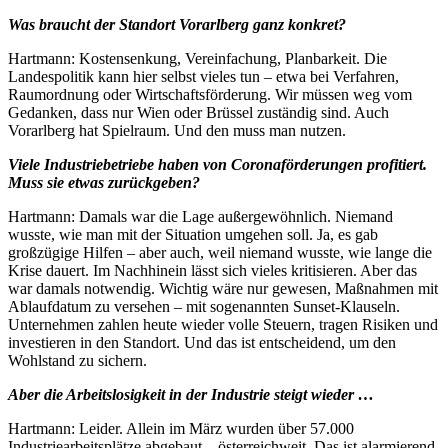
Was braucht der Standort Vorarlberg ganz konkret?
Hartmann: Kostensenkung, Vereinfachung, Planbarkeit. Die
Landespolitik kann hier selbst vieles tun – etwa bei Verfahren,
Raumordnung oder Wirtschaftsförderung. Wir müssen weg vom
Gedanken, dass nur Wien oder Brüssel zuständig sind. Auch
Vorarlberg hat Spielraum. Und den muss man nutzen.
Viele Industriebetriebe haben von Coronaförderungen profitiert.
Muss sie etwas zurückgeben?
Hartmann: Damals war die Lage außergewöhnlich. Niemand
wusste, wie man mit der Situation umgehen soll. Ja, es gab
großzügige Hilfen – aber auch, weil niemand wusste, wie lange die
Krise dauert. Im Nachhinein lässt sich vieles kritisieren. Aber das
war damals notwendig. Wichtig wäre nur gewesen, Maßnahmen mit
Ablaufdatum zu versehen – mit sogenannten Sunset-Klauseln.
Unternehmen zahlen heute wieder volle Steuern, tragen Risiken und
investieren in den Standort. Und das ist entscheidend, um den
Wohlstand zu sichern.
Aber die Arbeitslosigkeit in der Industrie steigt wieder …
Hartmann: Leider. Allein im März wurden über 57.000
Industriearbeitsplätze abgebaut – österreichweit. Das ist alarmierend.