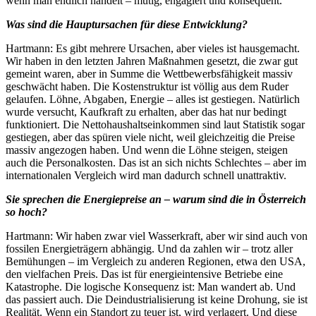
wenn man endlich handelt – mutig, engagiert und konsequent.
Was sind die Hauptursachen für diese Entwicklung?
Hartmann: Es gibt mehrere Ursachen, aber vieles ist hausgemacht.
Wir haben in den letzten Jahren Maßnahmen gesetzt, die zwar gut
gemeint waren, aber in Summe die Wettbewerbsfähigkeit massiv
geschwächt haben. Die Kostenstruktur ist völlig aus dem Ruder
gelaufen. Löhne, Abgaben, Energie – alles ist gestiegen. Natürlich
wurde versucht, Kaufkraft zu erhalten, aber das hat nur bedingt
funktioniert. Die Nettohaushaltseinkommen sind laut Statistik sogar
gestiegen, aber das spüren viele nicht, weil gleichzeitig die Preise
massiv angezogen haben. Und wenn die Löhne steigen, steigen
auch die Personalkosten. Das ist an sich nichts Schlechtes – aber im
internationalen Vergleich wird man dadurch schnell unattraktiv.
Sie sprechen die Energiepreise an – warum sind die in Österreich
so hoch?
Hartmann: Wir haben zwar viel Wasserkraft, aber wir sind auch von
fossilen Energieträgern abhängig. Und da zahlen wir – trotz aller
Bemühungen – im Vergleich zu anderen Regionen, etwa den USA,
den vielfachen Preis. Das ist für energieintensive Betriebe eine
Katastrophe. Die logische Konsequenz ist: Man wandert ab. Und
das passiert auch. Die Deindustrialisierung ist keine Drohung, sie ist
Realität. Wenn ein Standort zu teuer ist, wird verlagert. Und diese