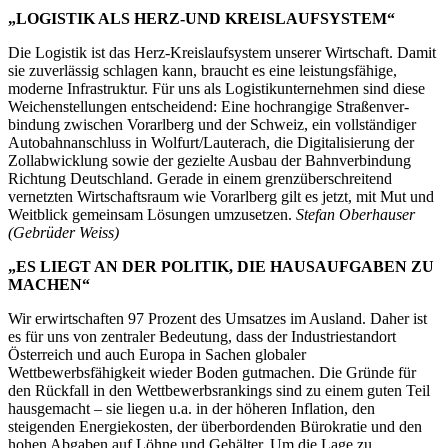
„LOGISTIK ALS HERZ-UND KREISLAUFSYSTEM“
Die Logistik ist das Herz-Kreislaufsys­tem unserer Wirtschaft. Damit
sie zu­verlässig schlagen kann, braucht es eine leistungsfähige,
moderne Infrastruktur. Für uns als Logistikunternehmen sind diese
Weichenstellungen entschei­dend: Eine hochrangige Straßenver­
bindung zwischen Vorarlberg und der Schweiz, ein vollständiger
Autobahn­anschluss in Wolfurt/Lauterach, die Di­gitalisierung der
Zollabwicklung sowie der gezielte Ausbau der Bahnverbin­dung
Richtung Deutschland. Gerade in einem grenzüberschreitend
vernetzten Wirtschaftsraum wie Vorarlberg gilt es jetzt, mit Mut und
Weitblick gemein­sam Lösungen umzusetzen.
Stefan Oberhauser
(Gebrüder Weiss)
„ES LIEGT AN DER POLITIK, DIE HAUSAUFGABEN ZU
MACHEN“
Wir erwirtschaften 97 Prozent des Um­satzes im Ausland. Daher ist
es für uns von zentraler Bedeutung, dass der Industrie­standort
Österreich und auch Europa in Sachen globaler
Wettbewerbsfähigkeit wieder Boden gutmachen. Die Gründe für
den Rückfall in den Wettbewerbs­rankings sind zu einem guten Teil
haus­gemacht – sie liegen u.a. in der höheren Inflation, den
steigenden Energiekosten, der überbordenden Bürokratie und den
hohen Abgaben auf Löhne und Gehälter. Um die Lage zu