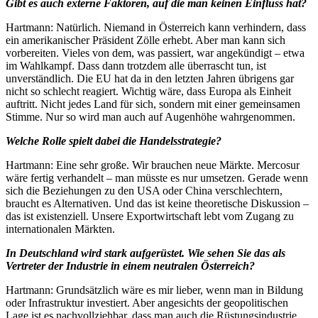
Gibt es auch externe Faktoren, auf die man keinen Einfluss hat?
Hartmann: Natürlich. Niemand in Österreich kann verhindern, dass
ein amerikanischer Präsident Zölle erhebt. Aber man kann sich
vorbereiten. Vieles von dem, was passiert, war angekündigt – etwa
im Wahlkampf. Dass dann trotzdem alle überrascht tun, ist
unverständlich. Die EU hat da in den letzten Jahren übrigens gar
nicht so schlecht reagiert. Wichtig wäre, dass Europa als Einheit
auftritt. Nicht jedes Land für sich, sondern mit einer gemeinsamen
Stimme. Nur so wird man auch auf Augenhöhe wahrgenommen.
Welche Rolle spielt dabei die Handelsstrategie?
Hartmann: Eine sehr große. Wir brauchen neue Märkte. Mercosur
wäre fertig verhandelt – man müsste es nur umsetzen. Gerade wenn
sich die Beziehungen zu den USA oder China verschlechtern,
braucht es Alternativen. Und das ist keine theoretische Diskussion –
das ist existenziell. Unsere Exportwirtschaft lebt vom Zugang zu
internationalen Märkten.
In Deutschland wird stark aufgerüstet. Wie sehen Sie das als
Vertreter der Industrie in einem neutralen Österreich?
Hartmann: Grundsätzlich wäre es mir lieber, wenn man in Bildung
oder Infrastruktur investiert. Aber angesichts der geopolitischen
Lage ist es nachvollziehbar, dass man auch die Rüstungsindustrie