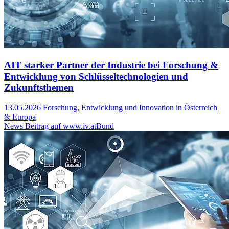
AIT starker Partner der Industrie bei Forschung &
Entwicklung von Schlüsseltechnologien und
Zukunftsthemen
13.05.2026
Forschung, Entwicklung und Innovation in Österreich
& Europa
News Beitrag auf www.iv.at
Bund