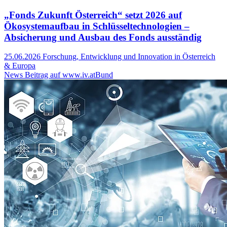
„Fonds Zukunft Österreich“ setzt 2026 auf
Ökosystemaufbau in Schlüsseltechnologien –
Absicherung und Ausbau des Fonds ausständig
25.06.2026
Forschung, Entwicklung und Innovation in Österreich
& Europa
News Beitrag auf www.iv.at
Bund